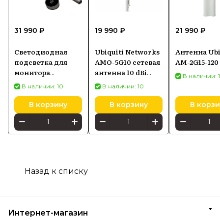
31 990 ₽
19 990 ₽
21 990 ₽
Светодиодная
Ubiquiti Networks
Антенна Ubi
подсветка для
AMO-5G10 сетевая
AM-2G15-120
монитора
антенна 10 dBi
В наличии: 
SCREENBAR HALO
Секторная
В наличии: 10
В наличии: 10
2
антенна
В корзину
В корзину
В корзи
Назад к списку
Интернет-магазин