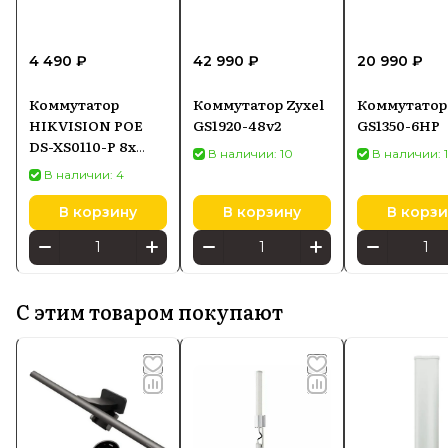
4 490 ₽
42 990 ₽
20 990 ₽
Коммутатор
Коммутатор Zyxel
Коммутатор 
HIKVISION POE
GS1920-48v2
GS1350-6HP
DS-XS0110-P 8x
В наличии: 10
В наличии: 
POE + 2x UPLINK
В наличии: 4
10/100 Мбит/с
В корзину
В корзину
В корзи
С этим товаром покупают