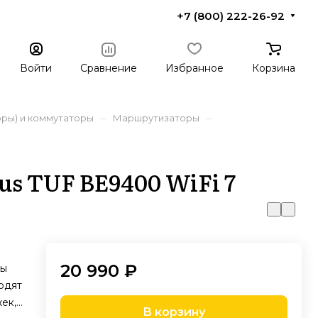
+7 (800) 222-26-92
Войти
Сравнение
Избранное
Корзина
–
–
ры) и коммутаторы
Маршрутизаторы
s TUF BE9400 WiFi 7
20 990 ₽
мы
одят
ек,
В корзину