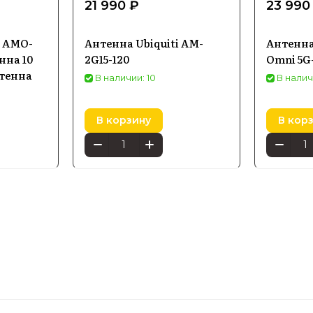
21 990 ₽
23 990
s AMO-
Антенна Ubiquiti AM-
Антенна
нна 10
2G15-120
Omni 5G
нтенна
В наличии: 10
В налич
В корзину
В кор