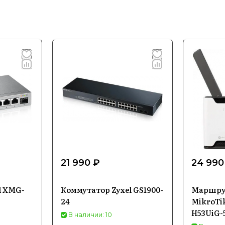
21 990 ₽
24 990
l XMG-
Коммутатор Zyxel GS1900-
Маршру
24
MikroTi
H53UiG-
В наличии: 10
Fi 6, 2,5