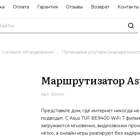
ка
Оплата
Гарантия
Отзывы
Возврат
Контакты
–
Сетевое оборудование
Проводные роутеры (маршрутизато
Маршрутизатор Asu
Арт.
30040
Представьте дом, где интернет никогда не
подводит. С Asus TUF BE9400 WiFi 7 филь
загружаются мгновенно, видеозвонки прох
чётко, а онлайн-игры реагируют без задерж