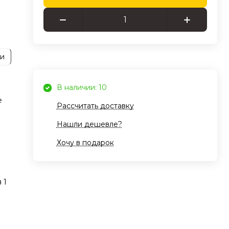
тает
тие
ии
я
боты
В наличии: 10
400
е
Рассчитать доставку
Нашли дешевле?
е,
Хочу в подарок
ля.
 1
в
х
ящее