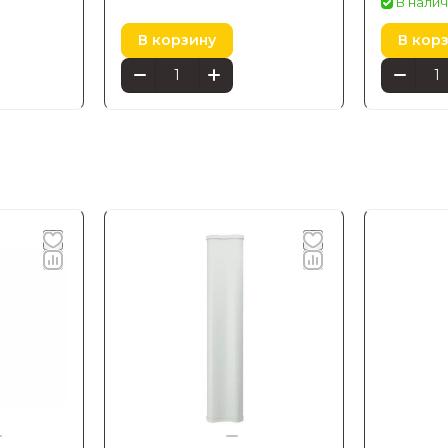
В налич
В корзину
В кор