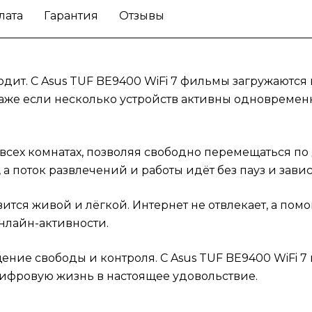
лата
Гарантия
Отзывы
одит. С Asus TUF BE9400 WiFi 7 фильмы загружаютс
 даже если несколько устройств активны одновреме
сех комнатах, позволяя свободно перемещаться по д
 поток развлечений и работы идёт без пауз и зави
вится живой и лёгкой. Интернет не отвлекает, а пом
нлайн-активности.
щение свободы и контроля. С Asus TUF BE9400 WiFi 
 цифровую жизнь в настоящее удовольствие.