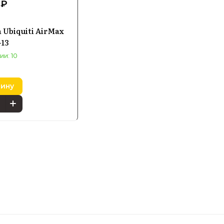
 ₽
 Ubiquiti AirMax
-13
ии: 10
зину