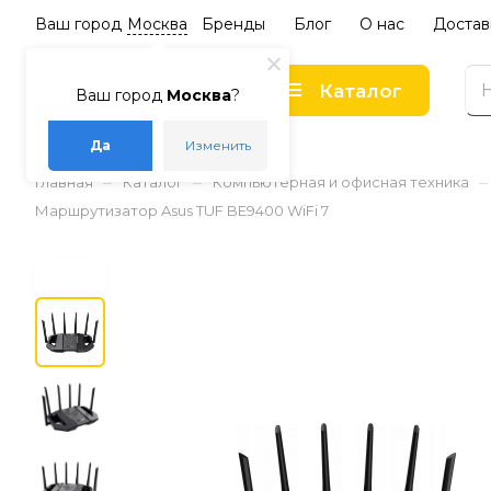
Ваш город
Москва
Бренды
Блог
О нас
Достав
Каталог
Ваш город
Москва
?
Да
Изменить
–
–
–
Главная
Каталог
Компьютерная и офисная техника
Маршрутизатор Asus TUF BE9400 WiFi 7