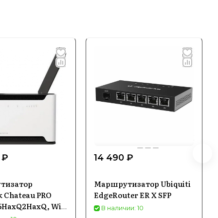
 ₽
14 490 ₽
тизатор
Маршрутизатор Ubiquiti
k Chateau PRO
EdgeRouter ER X SFP
5HaxQ2HaxQ, Wi-
В наличии: 10
G Ethernet