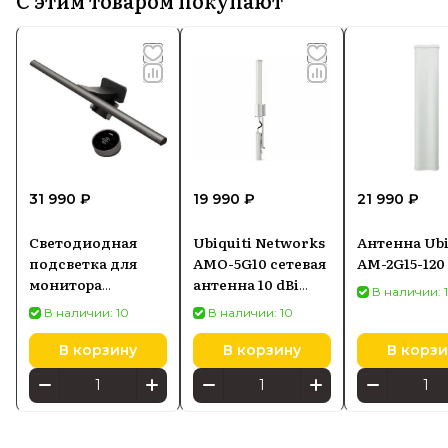
31 990 ₽
19 990 ₽
21 990 ₽
Светодиодная
Ubiquiti Networks
Антенна Ubi
подсветка для
AMO-5G10 сетевая
AM-2G15-120
монитора
антенна 10 dBi
В наличии: 
SCREENBAR HALO
Секторная
В наличии: 10
В наличии: 10
2
антенна
В корзину
В корзину
В корзи