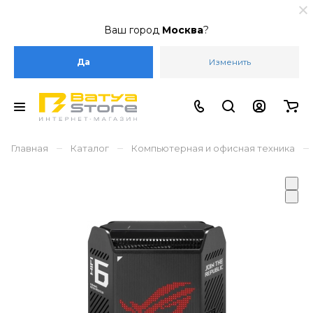
Ваш город
Москва
?
Да
Изменить
–
–
–
Главная
Каталог
Компьютерная и офисная техника