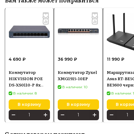
4 690 ₽
36 990 ₽
11 990 ₽
Коммутатор
Коммутатор Zyxel
Маршрутиз
HIKVISION POE
XMG1915-10EP
Asus RT-BE5
DS-XS0110-P 8x
BE3600 чер
В наличии: 10
POE + 2x UPLINK
(90IG09U0M
В наличии: 8
В наличии: 
10/100 Мбит/с
В корзину
В корзину
В корзи
С этим товаром покупают