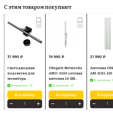
С этим товаром покупают
31 990 ₽
19 990 ₽
21 990 ₽
Светодиодная
Ubiquiti Networks
Антенна Ubi
подсветка для
AMO-5G10 сетевая
AM-2G15-120
монитора
антенна 10 dBi
В наличии: 
SCREENBAR HALO
Секторная
В наличии: 10
В наличии: 10
2
антенна
В корзину
В корзину
В корзи