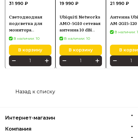
31 990 ₽
19 990 ₽
21 990 ₽
Светодиодная
Ubiquiti Networks
Антенна Ubi
подсветка для
AMO-5G10 сетевая
AM-2G15-120
монитора
антенна 10 dBi
В наличии: 
SCREENBAR HALO
Секторная
В наличии: 10
В наличии: 10
2
антенна
В корзину
В корзину
В корзи
Назад к списку
Интернет-магазин
Компания