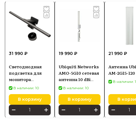
31 990 ₽
19 990 ₽
21 990 ₽
Светодиодная
Ubiquiti Networks
Антенна Ubi
подсветка для
AMO-5G10 сетевая
AM-2G15-120
монитора
антенна 10 dBi
В наличии: 
SCREENBAR HALO
Секторная
В наличии: 10
В наличии: 10
2
антенна
В корзину
В корзину
В корзи