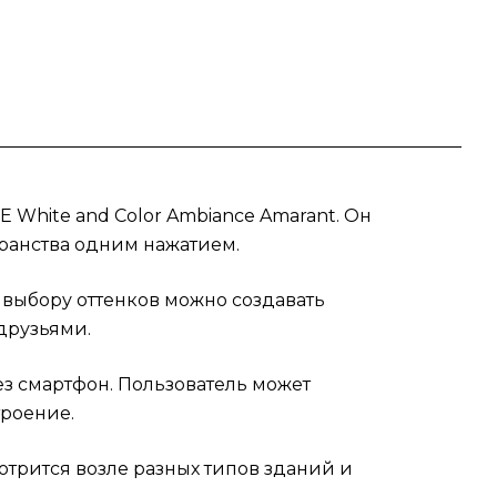
ему
White and Color Ambiance Amarant. Он
ранства одним нажатием.
 выбору оттенков можно создавать
друзьями.
ез смартфон. Пользователь может
троение.
трится возле разных типов зданий и