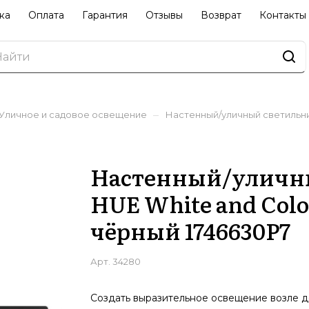
ка
Оплата
Гарантия
Отзывы
Возврат
Контакты
–
Уличное и садовое освещение
Настенный/уличный светильник
Настенный/уличны
HUE White and Colo
чёрный 1746630P7
Арт.
34280
Создать выразительное освещение возле 