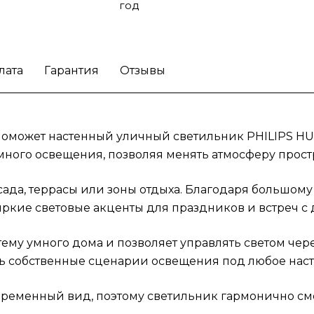
год
возле разных типов зданий и ландшафтных
решений.
Добавьте индивидуальность сво
участку с умным освещением PHILIPS HUE
Amarant!
лата
Гарантия
Отзывы
оможет настенный уличный светильник PHILIPS HUE 
много освещения, позволяя менять атмосферу прост
ада, террасы или зоны отдыха. Благодаря большому
ркие световые акценты для праздников и встреч с 
тему умного дома и позволяет управлять светом чер
ать собственные сценарии освещения под любое нас
ременный вид, поэтому светильник гармонично смо