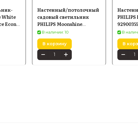
ьник-
Настенный/потолочный
Настенн
e White
садовый светильник
PHILIPS
ce Econic
PHILIPS Moonshine
9290035
17350/93/Pn
В наличии: 10
В налич
В корзину
В кор