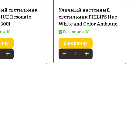
ый светильник
Уличный настенный
 HUE Resonate
светильник PHILIPS Hue
53001
White and Color Ambiance
Appear черный 1746330P7
ии: 10
В наличии: 10
зину
В корзину