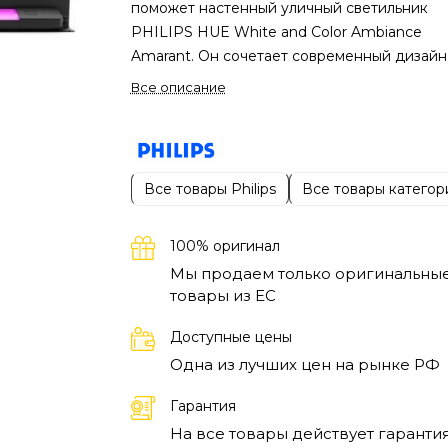
поможет настенный уличный светильник
PHILIPS HUE White and Color Ambiance
Amarant. Он сочетает современный дизайн
возможности умного освещения, позволяя
Все описание
менять атмосферу пространства одним
нажатием.
Светильник подходит для
оформления фасада, сада, террасы или зон
отдыха. Благодаря большому выбору оттен
Все товары Philips
Все товары категор
можно создавать спокойное освещение дл
уютного вечера или яркие световые акцен
100% оригинал
для праздников и встреч с друзьями.
PHILI
HUE Amarant легко интегрируется в систе
Мы продаем только оригинальны
товары из EC
умного дома и позволяет управлять светом
через смартфон. Пользователь может
Доступные цены
регулировать яркость, выбирать цвет и
Одна из лучших цен на рынке РФ
создавать собственные сценарии освещен
под любое настроение.
Черный корпус
Гарантия
придает модели стильный и современный в
На все товары действует гарантия
поэтому светильник гармонично смотрится