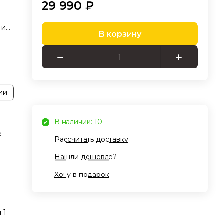
29 990 ₽
 и
В корзину
ы
ков
ии
я
ты
PS
В наличии: 10
му
е
Рассчитать доставку
Нашли дешевле?
Хочу в подарок
ия
ид,
 1