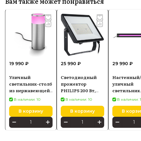
Вам также может понравиться
19 990 ₽
25 990 ₽
29 990 ₽
Уличный
Светодиодный
Настенный
светильник-столб
прожектор
уличный
из нержавеющей
PHILIPS 200 Вт,
светильник
стали PHILIPS Hue
3000K
PHILIPS HU
В наличии: 10
В наличии: 10
В наличии: 
White and Color
8719514954489
White and C
Ambiance Calla
Ambiance
В корзину
В корзину
В корзи
929003098601
Amarant, ч
1746630P7