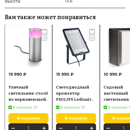
13.6
Высота
Вам также может понравиться
19 990 ₽
15 990 ₽
10 990 ₽
Уличный
Светодиодный
Садовый
светильник-столб
прожектор
настенный
из нержавеющей
PHILIPS Ledinaire
светильник
стали PHILIPS Hue
"All-in-One" 150 Вт
PHILIPS My
В наличии: 10
В наличии: 10
В наличии: 
White and Color
911401877386
Bridge,
Ambiance Calla
антрацитов
В корзину
В корзину
В корзи
929003098601