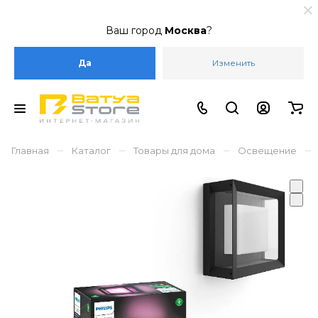
Ваш город
Москва
?
Да
Изменить
–
–
–
–
Главная
Каталог
Товары для дома
Освещение