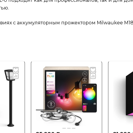
0 подходит как для профессионалов, так и для дом
тью.
овиях с аккумуляторным прожектором Milwaukee M18