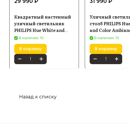
29 990 ₽
31 990 ₽
Квадратный настенный
Уличный светил
уличный светильник
столб PHILIPS Hu
PHILIPS Hue White and
and Color Ambian
Color Ambiance Econic
черный 1744230P7
В наличии: 10
В наличии: 10
черный 1743830P7
В корзину
В корзину
Назад к списку