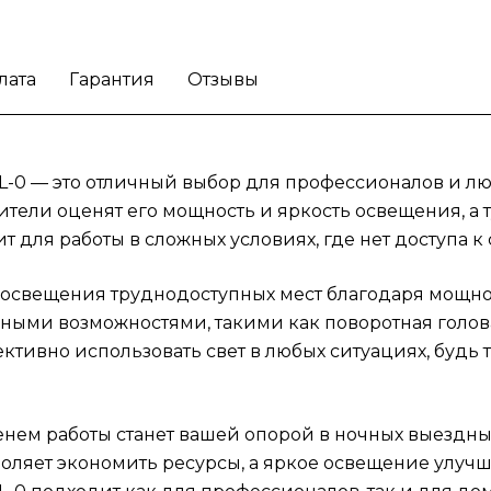
экономить ресурсы, а яркое освещение
улучшает видимость и безопасность.
Аккумуляторный прожектор Milwaukee M1
лата
Гарантия
Отзывы
HOAL-0 подходит как для профессионалов,
и для домашних мастеров, способствуя
выполнению задач с комфортом и
-0 — это отличный выбор для профессионалов и л
эффективностью.
Решите проблему
недостатка света в любых условиях с
ители оценят его мощность и яркость освещения, а 
аккумуляторным прожектором Milwaukee 
 для работы в сложных условиях, где нет доступа к 
HOAL-0.
 освещения труднодоступных мест благодаря мощном
ными возможностями, такими как поворотная голова
ективно использовать свет в любых ситуациях, будь 
нем работы станет вашей опорой в ночных выездны
оляет экономить ресурсы, а яркое освещение улучш