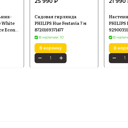
25 990 ₽
21 990
ьник-
Садовая гирлянда
Настенн
e White
PHILIPS Hue Festavia 7 м
PHILIPS
ce Econic
8720169371477
9290035
В наличии: 10
В налич
В корзину
В кор