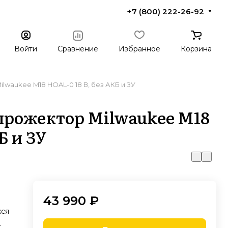
+7 (800) 222-26-92
Войти
Сравнение
Избранное
Корзина
waukee M18 HOAL-0 18 В, без АКБ и ЗУ
рожектор Milwaukee M18
Б и ЗУ
8
43 990 ₽
хся