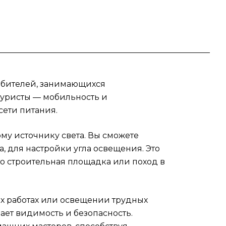
8
 так
юбителей, занимающихся
туристы — мобильность и
M18
сети питания.
у источнику света. Вы сможете
, для настройки угла освещения. Это
то строительная площадка или поход в
х работах или освещении трудных
ает видимость и безопасность.