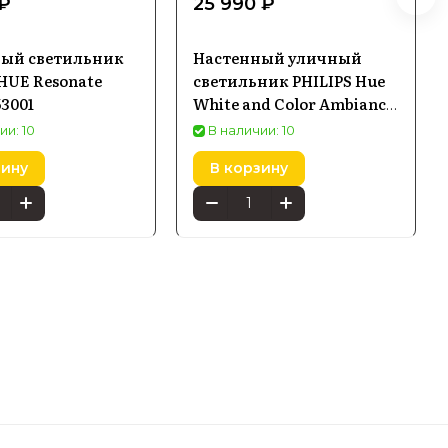
 ₽
25 990 ₽
ый светильник
Настенный уличный
 HUE Resonate
светильник PHILIPS Hue
53001
White and Color Ambiance
Daylo Wall Lantern
ии: 10
В наличии: 10
нержавеющая сталь
зину
В корзину
1746547P7