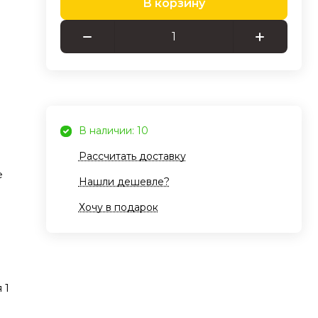
В корзину
где
ия
у
 этот
В наличии: 10
Рассчитать доставку
ова,
е
Нашли дешевле?
т
Хочу в подарок
 или
й
 1
ет