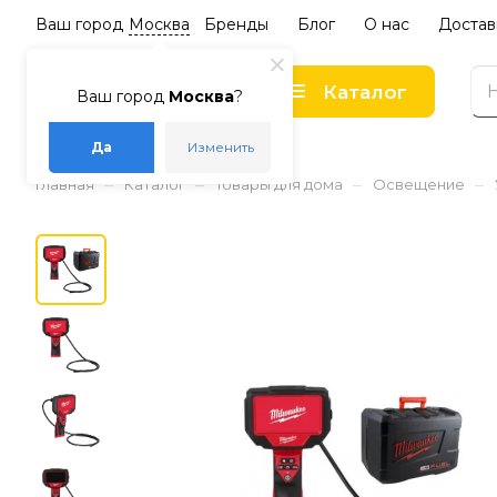
Ваш город
Москва
Бренды
Блог
О нас
Достав
Каталог
Ваш город
Москва
?
Да
Изменить
–
–
–
–
Главная
Каталог
Товары для дома
Освещение