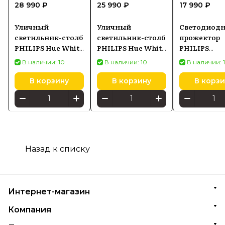
28 990 ₽
25 990 ₽
17 990 ₽
Уличный
Уличный
Светодиод
светильник-столб
светильник-столб
прожектор
PHILIPS Hue White
PHILIPS Hue White
PHILIPS
and Color
and Color
ProjectLine
В наличии: 10
В наличии: 10
В наличии: 
Ambiance Nyro
Ambiance Impress
871951495457
черный 1745530P7
черный 1743230P7
В корзину
В корзину
В корзи
Назад к списку
Интернет-магазин
Компания