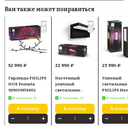
Вам также может понравиться
52 990 ₽
22 990 ₽
23 990 ₽
Гирлянда PHILIPS
Настенный
Уличный
HUE Festavia
уличный
светильник
929003674602
светильник
PHILIPS Hue
PHILIPS Hue White
and Color
В наличии: 10
В наличии: 10
В наличии: 
and Color
Ambiance Im
Ambiance Nyro
черный 1743
В корзину
В корзину
В корзи
черный 1745630P7