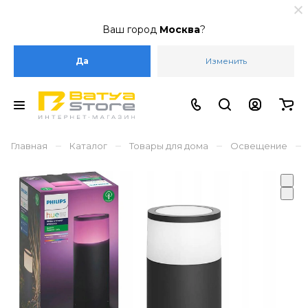
Ваш город
Москва
?
Да
Изменить
–
–
–
–
Главная
Каталог
Товары для дома
Освещение