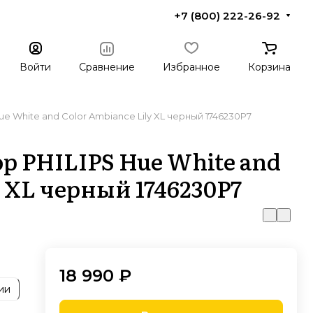
+7 (800) 222-26-92
Войти
Сравнение
Избранное
Корзина
e White and Color Ambiance Lily XL черный 1746230P7
 PHILIPS Hue White and
y XL черный 1746230P7
18 990 ₽
ии