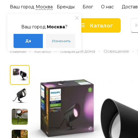
Ваш город
Москва
Бренды
Блог
О нас
Достав
Каталог
Ваш город
Москва
?
Да
Изменить
–
–
–
–
Главная
Каталог
Товары для дома
Освещение