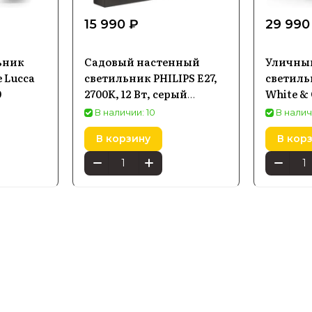
15 990 ₽
29 990
ьник
Садовый настенный
Уличны
e Lucca
светильник PHILIPS E27,
светиль
0
2700K, 12 Вт, серый
White &
8718696165966
Econic ч
В наличии: 10
В налич
В корзину
В кор