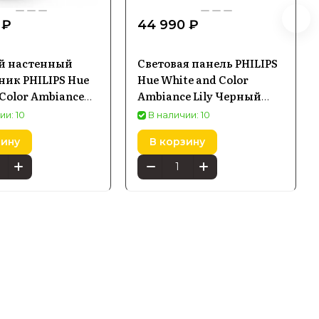
 ₽
44 990 ₽
й настенный
Световая панель PHILIPS
ник PHILIPS Hue
Hue White and Color
 Color Ambiance
Ambiance Lily Черный
ерный 1744030P7
1741430P7
ии: 10
В наличии: 10
зину
В корзину