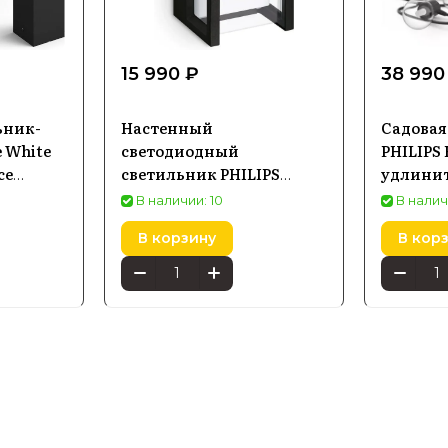
15 990 ₽
38 990
ьник-
Настенный
Садовая
e White
светодиодный
PHILIPS H
ce
светильник PHILIPS
удлини
743130P7
Pyrona 2700K
Bluetoot
В наличии: 10
В налич
8720169266711
В корзину
В кор