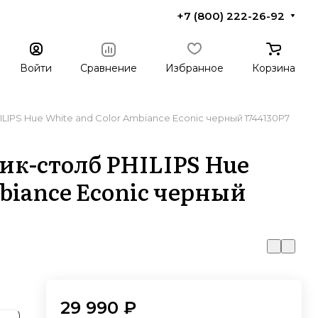
+7 (800) 222-26-92
Войти
Сравнение
Избранное
Корзина
LIPS Hue White and Color Ambiance Econic черный 1744130P7
к-столб PHILIPS Hue
biance Econic черный
29 990 ₽