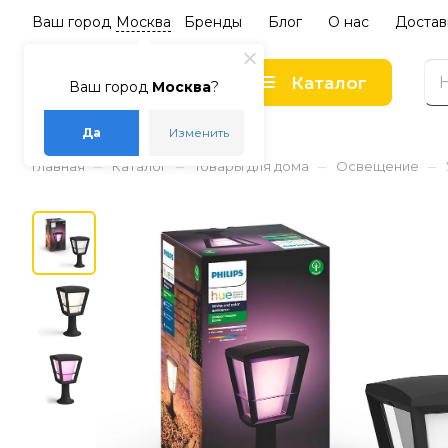
Ваш город
Москва
Бренды
Блог
О нас
Достав
Каталог
Ваш город
Москва
?
Да
Изменить
–
–
–
–
Главная
Каталог
Товары для дома
Освещение