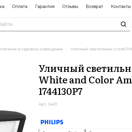
ка
Оплата
Гарантия
Отзывы
Возврат
Контакты
–
Уличное и садовое освещение
Уличный светильник-столб PHI
Уличный светильни
White and Color Am
1744130P7
Арт.
34211