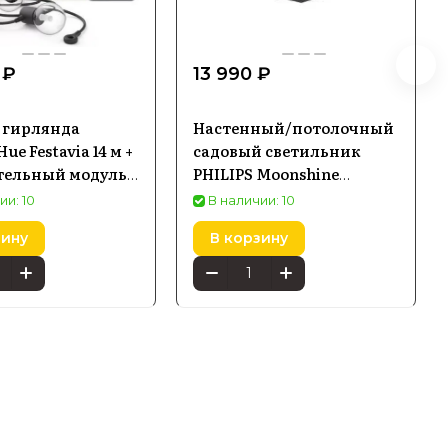
 ₽
13 990 ₽
 гирлянда
Настенный/потолочный
ue Festavia 14 м +
садовый светильник
тельный модуль
PHILIPS Moonshine
h 929004581906
17350/93/Pn
ии: 10
В наличии: 10
зину
В корзину