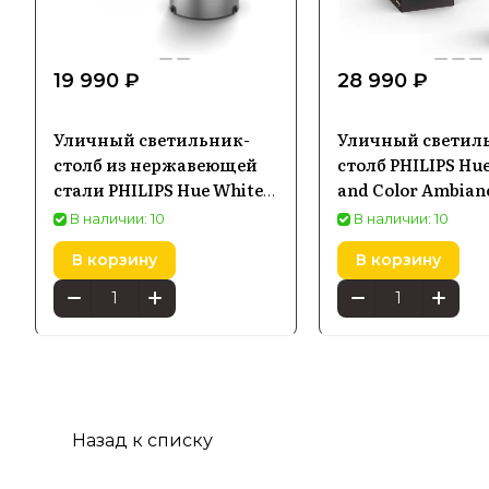
19 990 ₽
28 990 ₽
Уличный светильник-
Уличный светил
столб из нержавеющей
столб PHILIPS Hu
стали PHILIPS Hue White
and Color Ambian
and Color Ambiance Calla
Impress черный 1
В наличии: 10
В наличии: 10
929003098601
В корзину
В корзину
Назад к списку