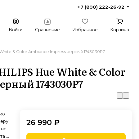
+7 (800) 222-26-92
Войти
Сравнение
Избранное
Корзина
White & Color Ambiance Impress черный 1743030P7
ILIPS Hue White & Color
черный 1743030P7
ко
26 990 ₽
феру
 не
та и