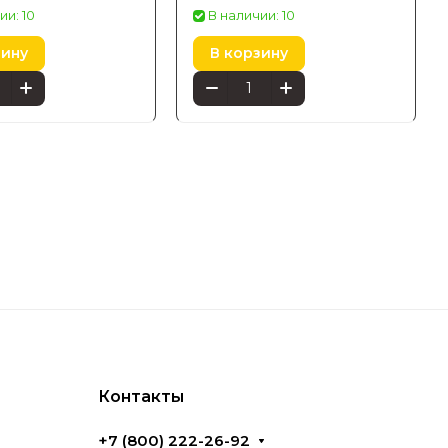
ll Lantern
Econic черный 1744030P7
ии: 10
В наличии: 10
еющая сталь
зину
В корзину
7
Контакты
+7 (800) 222-26-92