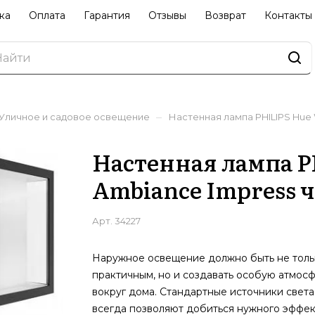
ка
Оплата
Гарантия
Отзывы
Возврат
Контакты
–
Уличное и садовое освещение
Настенная лампа PHILIPS Hue 
Настенная лампа PH
Ambiance Impress 
Арт.
34227
Наружное освещение должно быть не толь
практичным, но и создавать особую атмос
вокруг дома. Стандартные источники света
всегда позволяют добиться нужного эффек