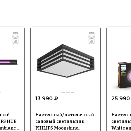
13 990 ₽
25 990
чный
Настенный/потолочный
Настен
IPS HUE
садовый светильник
светиль
Ambiance
PHILIPS Moonshine
White an