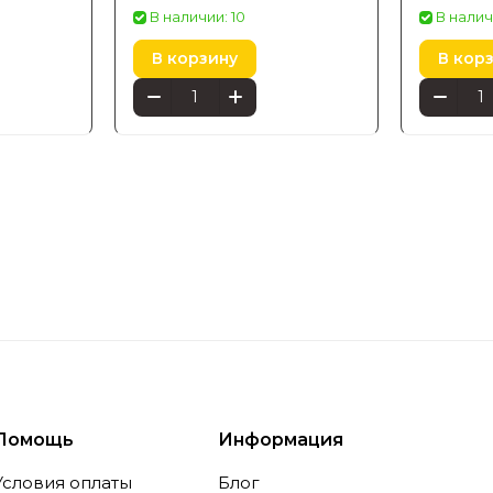
й
17350/93/Pn
Daylo Wa
В наличии: 10
В налич
нержав
В корзину
В кор
1746547P
Помощь
Информация
Условия оплаты
Блог