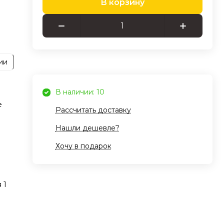
В корзину
ая
e
ite
ать
ии
ая
ная
В наличии: 10
е
Рассчитать доставку
ные
Нашли дешевле?
Хочу в подарок
ери,
а.
 1
 &