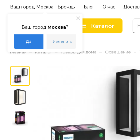
Ваш город
Москва
Бренды
Блог
О нас
Достав
Каталог
Ваш город
Москва
?
Да
Изменить
–
–
–
–
Главная
Каталог
Товары для дома
Освещение