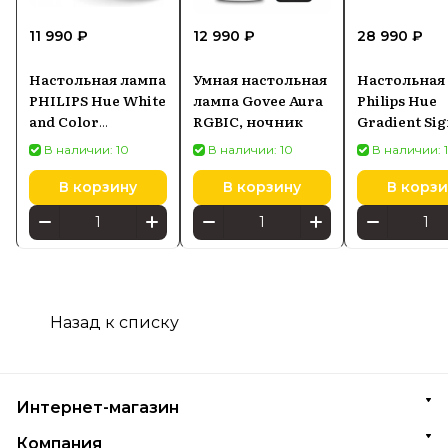
11 990 ₽
12 990 ₽
28 990 ₽
Настольная лампа
Умная настольная
Настольная
PHILIPS Hue White
лампа Govee Aura
Philips Hue
and Color
RGBIC, ночник
Gradient Sig
Ambiance Bloom
черный
В наличии: 10
В наличии: 10
В наличии: 
белая 929002375901
91500598700
В корзину
В корзину
В корзи
Назад к списку
Интернет-магазин
Компания