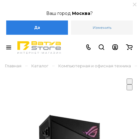
Ваш город
Москва
?
Да
Изменить
–
–
–
Главная
Каталог
Компьютерная и офисная техника