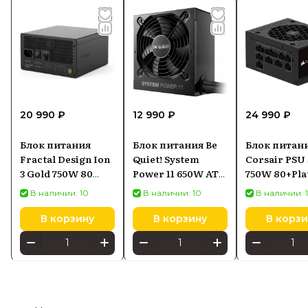
20 990 ₽
12 990 ₽
24 990 ₽
Блок питания
Блок питания Be
Блок питан
Fractal Design Ion
Quiet! System
Corsair PSU
3 Gold 750W 80
Power 11 650W ATX
750W 80+Pla
Plus Gold
3.1 80+ Bronze
SFX FM (2024
В наличии: 10
В наличии: 10
В наличии: 
(CP9020284
В корзину
В корзину
В корзи