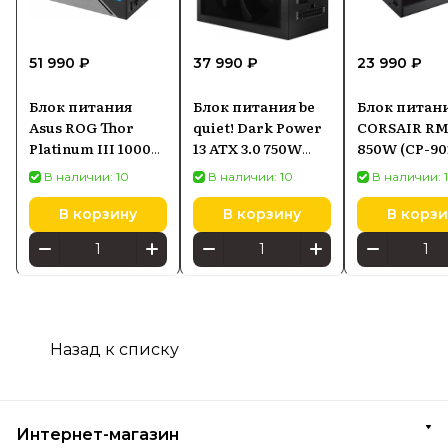
51 990 ₽
37 990 ₽
23 990 ₽
Блок питания
Блок питания be
Блок питан
Asus ROG Thor
quiet! Dark Power
CORSAIR RM
Platinum III 1000W
13 ATX 3.0 750W
850W (CP-90
(90YE00V3B0NA00)
(BN333)
EU)
В наличии: 10
В наличии: 10
В наличии: 
В корзину
В корзину
В корзи
Назад к списку
Интернет-магазин