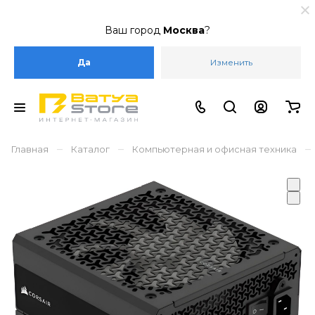
Ваш город
Москва
?
Да
Изменить
–
–
–
Главная
Каталог
Компьютерная и офисная техника