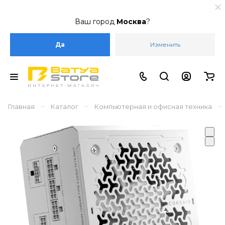
Ваш город
Москва
?
Да
Изменить
–
–
–
Главная
Каталог
Компьютерная и офисная техника