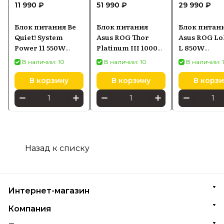
11 990 ₽
51 990 ₽
29 990 ₽
Блок питания Be
Блок питания
Блок питан
Quiet! System
Asus ROG Thor
Asus ROG Lo
Power 11 550W
Platinum III 1000W
L 850W
ATX3.1 80+ Bronze
(90YE00V3B0NA00)
(90YE00N3B
В наличии: 10
В наличии: 10
В наличии: 
В корзину
В корзину
В корзи
Назад к списку
Интернет-магазин
Компания