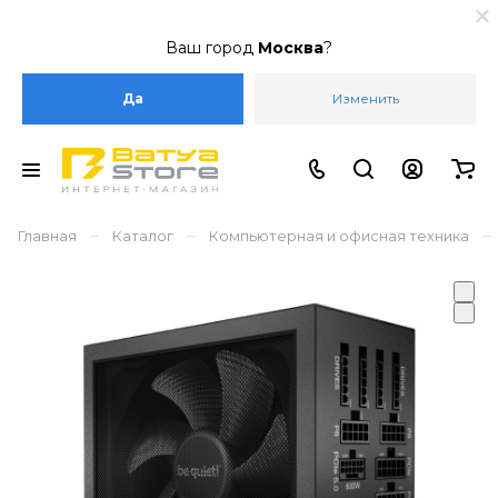
Ваш город
Москва
?
Да
Изменить
–
–
–
Главная
Каталог
Компьютерная и офисная техника