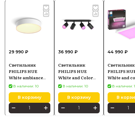
29 990 ₽
36 990 ₽
44 990 ₽
Светильник
Светильник
Светильник
PHILIPS HUE
PHILIPS HUE
PHILIPS HU
White ambiance
White and Color
White and c
Enrave M
Ambiance Fugato
ambiance 2
В наличии: 10
В наличии: 10
В наличии: 
8718696176436,
929003810201,
Surimu
белый
черный
92900359800
В корзину
В корзину
В корзи