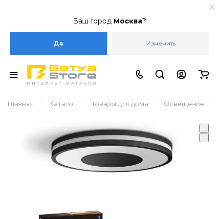
Ваш город
Москва
?
Да
Изменить
–
–
–
–
Главная
Каталог
Товары для дома
Освещение