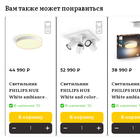
Вам также может понравиться
44 990 ₽
52 990 ₽
38 990 ₽
Светильник
Светильник
Светильник
PHILIPS HUE
PHILIPS HUE
PHILIPS HU
White ambiance
White and color
White ambia
Enrave XL 48W
ambiance Argenta
Devere
В наличии: 10
В наличии: 10
В наличии: 
8718696176474
5062431P7, белый
915005997701
В корзину
В корзину
В корзи