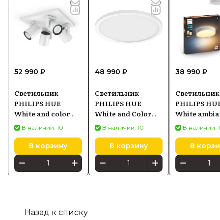
52 990 ₽
48 990 ₽
38 990 ₽
Светильник
Светильник
Светильник
PHILIPS HUE
PHILIPS HUE
PHILIPS HU
White and color
White and Color
White ambia
ambiance Argenta
Ambiance Surimu
Devere
В наличии: 10
В наличии: 10
В наличии: 
5062431P7, белый
929003598101,
915005997701
круглый белый
В корзину
В корзину
В корзи
Назад к списку