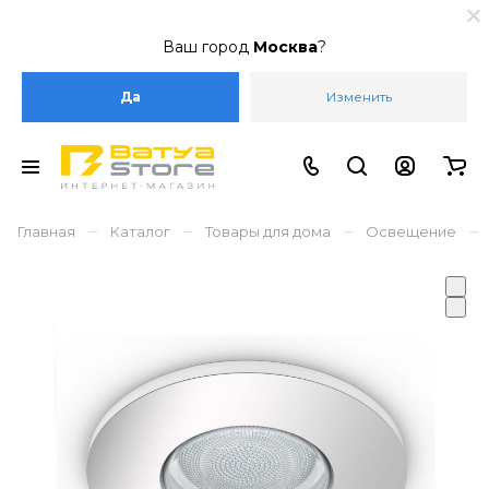
Ваш город
Москва
?
Да
Изменить
–
–
–
–
Главная
Каталог
Товары для дома
Освещение