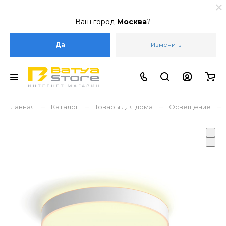
Ваш город
Москва
?
Да
Изменить
–
–
–
–
Главная
Каталог
Товары для дома
Освещение