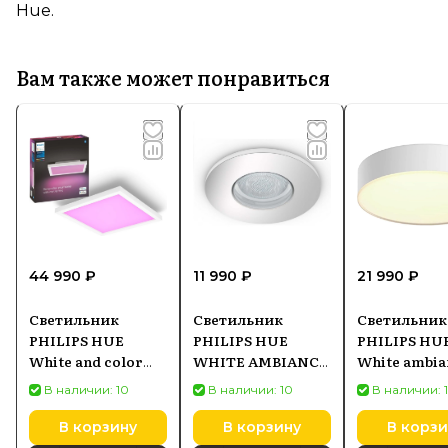
Hue.
Вам также может понравиться
44 990 ₽
11 990 ₽
21 990 ₽
Светильник
Светильник
Светильник
PHILIPS HUE
PHILIPS HUE
PHILIPS HU
White and color
WHITE AMBIANCE
White ambia
ambiance 25W
ADORE 584660
Enrave
В наличии: 10
В наличии: 10
В наличии: 
Surimu
91500599640
929003598001
В корзину
В корзину
В корзи