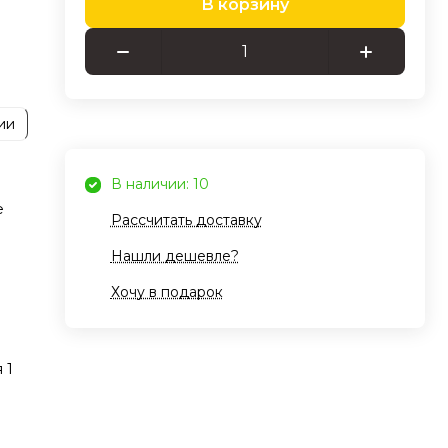
В корзину
кого
ыха.
ии
я
В наличии: 10
х
е
Рассчитать доставку
Нашли дешевле?
Хочу в подарок
 1