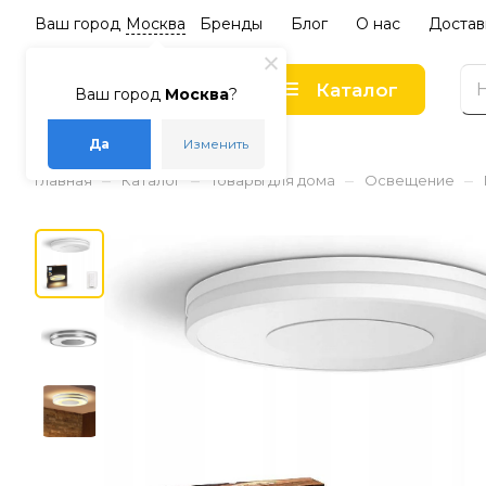
Ваш город
Москва
Бренды
Блог
О нас
Достав
Каталог
Ваш город
Москва
?
Да
Изменить
–
–
–
–
Главная
Каталог
Товары для дома
Освещение