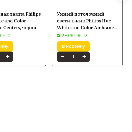
ная лампа Philips
Умный потолочный
e and Color
светильник Philips Hue
 Centris, черная
White and Color Ambiance
P7)
Surimu Rectangle Panel
ии: 10
В наличии: 10
30x120 см белый
зину
В корзину
(929002966501)