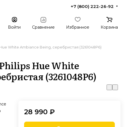
+7 (800) 222-26-92
Войти
Сравнение
Избранное
Корзина
 Hue White Ambiance Being, серебристая (3261048P6)
hilips Hue White
ребристая (3261048P6)
nce
28 990 ₽
о