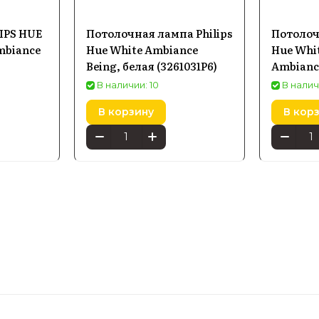
IPS HUE
Потолочная лампа Philips
Потолоч
mbiance
Hue White Ambiance
Hue Whit
Being, белая (3261031P6)
Ambiance
(5060730
В наличии: 10
В налич
В корзину
В кор