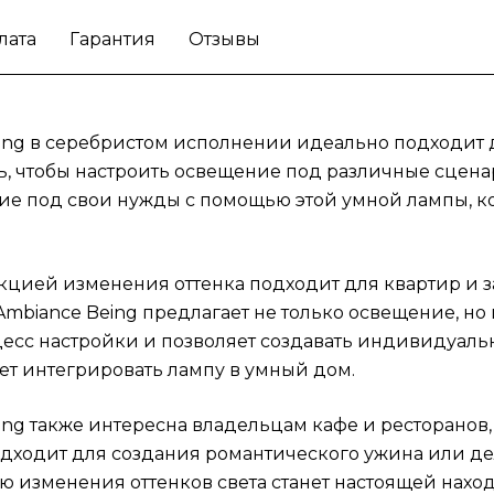
Ambiance Being также интересна владель
лата
Гарантия
Отзывы
кафе и ресторанов, где важна игра освеще
для создания уникальной атмосферы. Эта
модель подходит для создания
романтического ужина или деловой встреч
Being в серебристом исполнении идеально подходит
акцентируя внимание на важные моменты.
, чтобы настроить освещение под различные сценари
Умная лампа с возможностью изменения
ние под свои нужды с помощью этой умной лампы, к
оттенков света станет настоящей находкой
любой ситуации, требующей особого подх
к освещению.
Позаботьтесь о своем комфор
кцией изменения оттенка подходит для квартир и з
помощью потолочной лампы Philips Hue Wh
 Ambiance Being предлагает не только освещение, н
Ambiance Being.
есс настройки и позволяет создавать индивидуал
ет интегрировать лампу в умный дом.
eing также интересна владельцам кафе и ресторанов
одходит для создания романтического ужина или д
ю изменения оттенков света станет настоящей нах