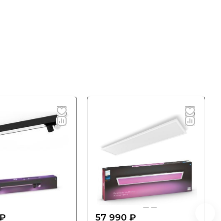
 ₽
57 990 ₽