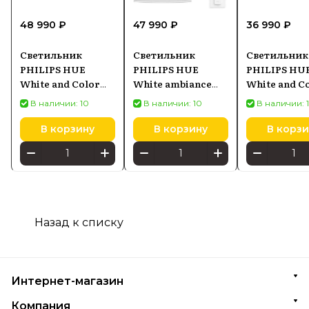
48 990 ₽
47 990 ₽
36 990 ₽
Светильник
Светильник
Светильник
PHILIPS HUE
PHILIPS HUE
PHILIPS HU
White and Color
White ambiance
White and C
Ambiance Surimu
Enrave
Ambiance Fu
В наличии: 10
В наличии: 10
В наличии: 
929003598101,
8718696176573,
929003810201
круглый белый
белый
черный
В корзину
В корзину
В корзи
Назад к списку
Интернет-магазин
Компания