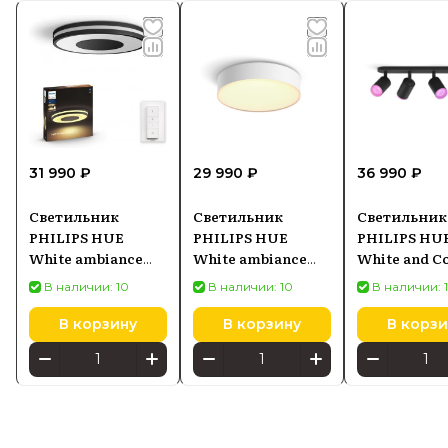
31 990 ₽
29 990 ₽
36 990 ₽
Светильник
Светильник
Светильник
PHILIPS HUE
PHILIPS HUE
PHILIPS HU
White ambiance
White ambiance
White and C
Being
Enrave M
Ambiance Fu
В наличии: 10
В наличии: 10
В наличии: 
8719514341135,
8718696176436,
929003810201
черный
белый
черный
В корзину
В корзину
В корзи