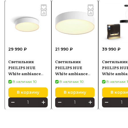
29 990 ₽
21 990 ₽
39 990 ₽
Светильник
Светильник
Светильник
PHILIPS HUE
PHILIPS HUE
PHILIPS HU
White ambiance
White ambiance
White ambia
Enrave M
Enrave
FAIR 403393
В наличии: 10
В наличии: 10
В наличии: 
8718696176436,
915005996401
белый
В корзину
В корзину
В корзи