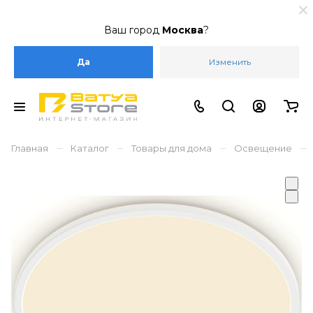
Ваш город
Москва
?
Да
Изменить
–
–
–
–
Главная
Каталог
Товары для дома
Освещение