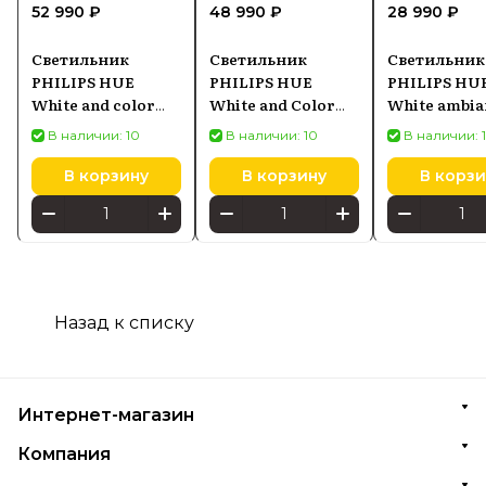
52 990 ₽
48 990 ₽
28 990 ₽
Светильник
Светильник
Светильник
PHILIPS HUE
PHILIPS HUE
PHILIPS HU
White and color
White and Color
White ambia
ambiance Argenta
Ambiance Surimu
Devere M
В наличии: 10
В наличии: 10
В наличии: 
5062431P7, белый
929003598101,
871869617653
круглый белый
белый
В корзину
В корзину
В корзи
Назад к списку
Интернет-магазин
Компания