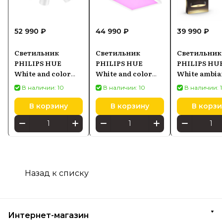
52 990 ₽
44 990 ₽
39 990 ₽
Светильник
Светильник
Светильник
PHILIPS HUE
PHILIPS HUE
PHILIPS HU
White and color
White and color
White ambia
ambiance Argenta
ambiance 25W
FAIR 403393
В наличии: 10
В наличии: 10
В наличии: 
5062431P7, белый
Surimu
929003598001
В корзину
В корзину
В корзи
Назад к списку
Интернет-магазин