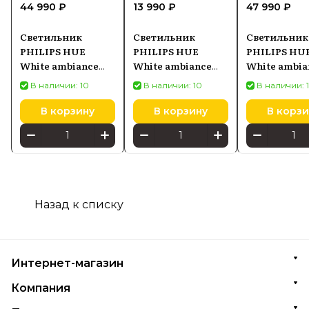
44 990 ₽
13 990 ₽
47 990 ₽
Светильник
Светильник
Светильник
PHILIPS HUE
PHILIPS HUE
PHILIPS HU
White ambiance
White ambiance
White ambia
Enrave XL 48W
Pillar 5633030P9,
Enrave
В наличии: 10
В наличии: 10
В наличии: 
8718696176474
черный
871869617657
белый
В корзину
В корзину
В корзи
Назад к списку
Интернет-магазин
Компания