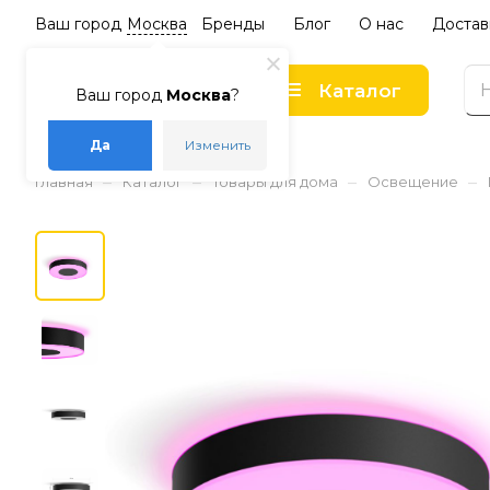
Ваш город
Москва
Бренды
Блог
О нас
Достав
Каталог
Ваш город
Москва
?
Да
Изменить
–
–
–
–
Главная
Каталог
Товары для дома
Освещение