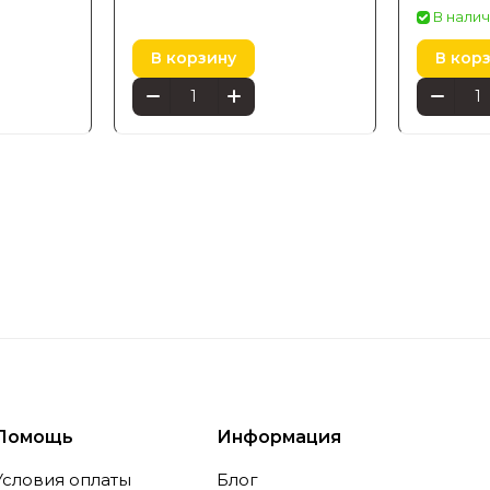
(3261048
В налич
В корзину
В кор
Помощь
Информация
Условия оплаты
Блог