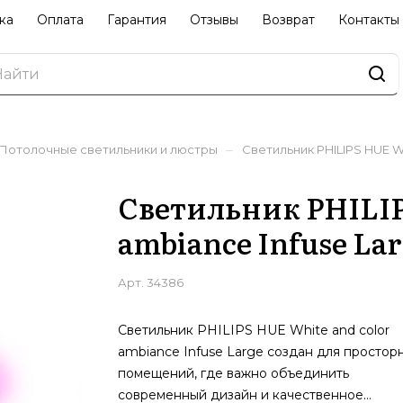
ка
Оплата
Гарантия
Отзывы
Возврат
Контакты
–
Потолочные светильники и люстры
Светильник PHILIPS HUE Wh
Светильник PHILIP
ambiance Infuse Lar
Арт.
34386
Светильник PHILIPS HUE White and color
ambiance Infuse Large создан для простор
помещений, где важно объединить
современный дизайн и качественное