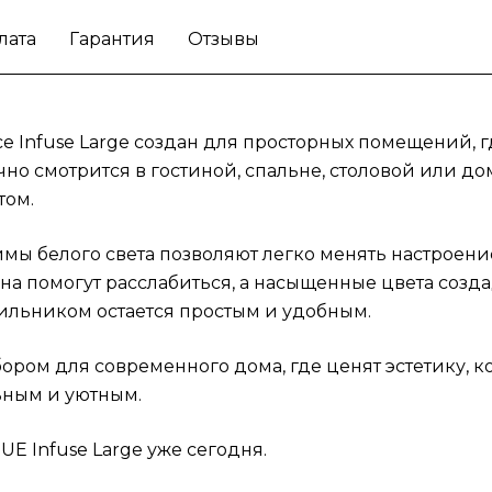
лата
Гарантия
Отзывы
nce Infuse Large создан для просторных помещений
но смотрится в гостиной, спальне, столовой или д
том.
мы белого света позволяют легко менять настроени
она помогут расслабиться, а насыщенные цвета созд
ильником остается простым и удобным.
бором для современного дома, где ценят эстетику,
ьным и уютным.
E Infuse Large уже сегодня.