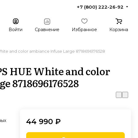
+7 (800) 222-26-92
Войти
Сравнение
Избранное
Корзина
ite and color ambiance Infuse Large 8718696176528
S HUE White and color
ge 8718696176528
44 990 ₽
ных