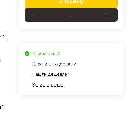
В корзину
ии
ять
лые
В наличии: 10
е
Рассчитать доставку
Нашли дешевле?
.
Хочу в подарок
ным
т
 1
ите
use