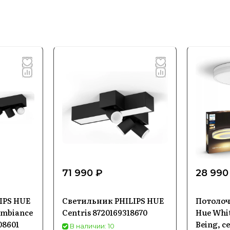
71 990 ₽
28 990
IPS HUE
Светильник PHILIPS HUE
Потолоч
Ambiance
Centris 8720169318670
Hue Whi
08601
Being, с
В наличии: 10