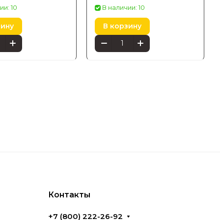
P6)
(5060730P7)
ии: 10
В наличии: 10
зину
В корзину
Контакты
+7 (800) 222-26-92