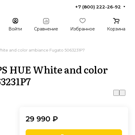
+7 (800) 222-26-92
Войти
Сравнение
Избранное
Корзина
hite and color ambiance Fugato 5063231P7
S HUE White and color
63231P7
29 990 ₽