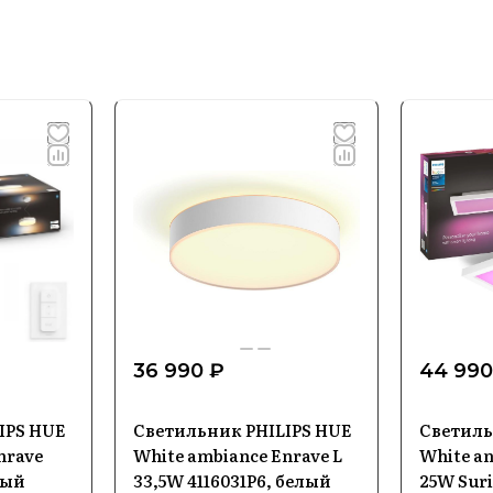
36 990 ₽
44 990
IPS HUE
Светильник PHILIPS HUE
Светиль
nrave
White ambiance Enrave L
White an
лый
33,5W 4116031P6, белый
25W Sur