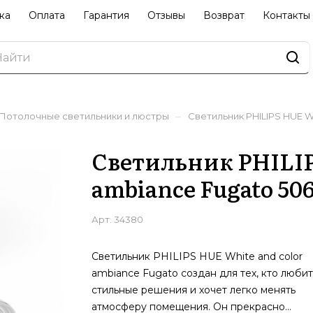
ка
Оплата
Гарантия
Отзывы
Возврат
Контакты
–
Потолочные светильники и люстры
Светильник PHILIPS HUE W
Светильник PHILIP
ambiance Fugato 50
Арт.
34380
Светильник PHILIPS HUE White and color
ambiance Fugato создан для тех, кто любит
стильные решения и хочет легко менять
атмосферу помещения. Он прекрасно