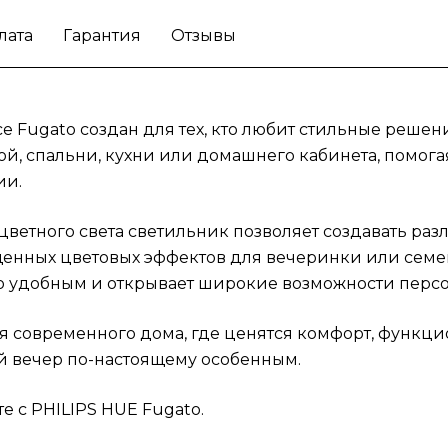
вместе с PHILIPS HUE Fugato.
лата
Гарантия
Отзывы
e Fugato создан для тех, кто любит стильные решен
й, спальни, кухни или домашнего кабинета, помога
ии.
цветного света светильник позволяет создавать ра
енных цветовых эффектов для вечеринки или семей
о удобным и открывает широкие возможности перс
я современного дома, где ценятся комфорт, функцио
й вечер по-настоящему особенным.
е с PHILIPS HUE Fugato.