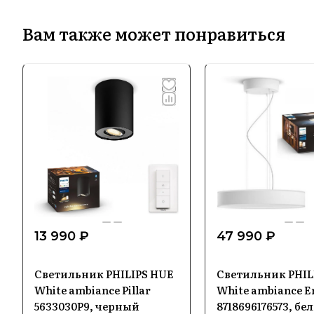
Вам также может понравиться
13 990 ₽
47 990 ₽
Светильник PHILIPS HUE
Светильник PHIL
White ambiance Pillar
White ambiance E
5633030P9, черный
8718696176573, бе