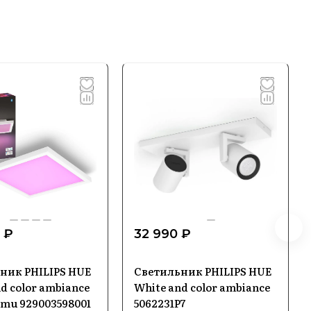
 ₽
32 990 ₽
ник PHILIPS HUE
Светильник PHILIPS HUE
d color ambiance
White and color ambiance
imu 929003598001
5062231P7