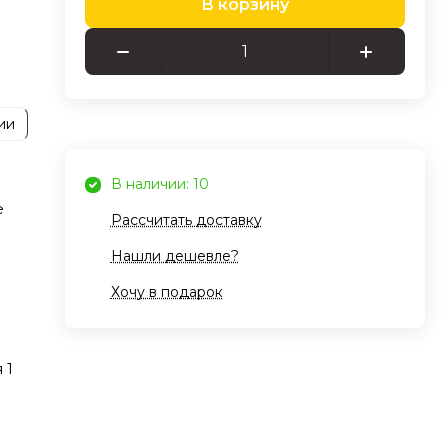
В корзину
ь
ого
ии
йной
В наличии: 10
е
Рассчитать доставку
Нашли дешевле?
ие
Хочу в подарок
E
 1
ко