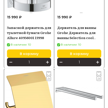
15 990 ₽
15 990 ₽
Запасной держатель для
Держатель для ванны
туалетной бумаги Grohe
Grohe Держатель для
Allure 40956001 13998
ванны Selection cool
sunrise 41064GL0
В наличии: 10
В наличии: 10
В корзину
В корзину