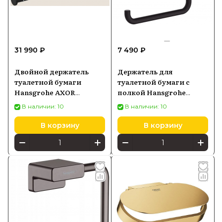
31 990 ₽
7 490 ₽
Двойной держатель
Держатель для
туалетной бумаги
туалетной бумаги с
Hansgrohe AXOR
полкой Hansgrohe
Universal Circular,
Addstoris, черный
В наличии: 10
В наличии: 10
черный матовый
матовый 41772670
42857670
В корзину
В корзину