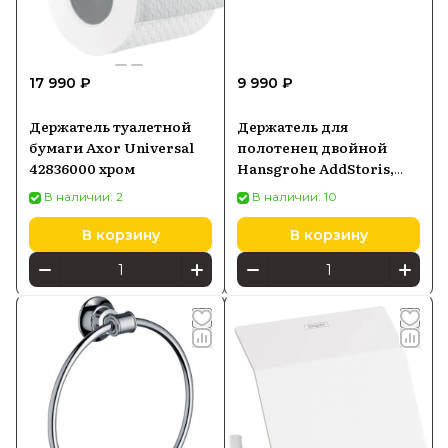
17 990 ₽
9 990 ₽
Держатель туалетной
Держатель для
бумаги Axor Universal
полотенец двойной
42836000 хром
Hansgrohe AddStoris,
черный матовый
В наличии: 2
В наличии: 10
41770670
В корзину
В корзину