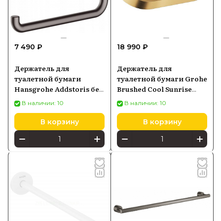
7 490 ₽
18 990 ₽
Держатель для
Держатель для
туалетной бумаги
туалетной бумаги Grohe
Hansgrohe Addstoris без
Brushed Cool Sunrise
крышки, черный хром
41069GN0
В наличии: 10
В наличии: 10
41771340
В корзину
В корзину