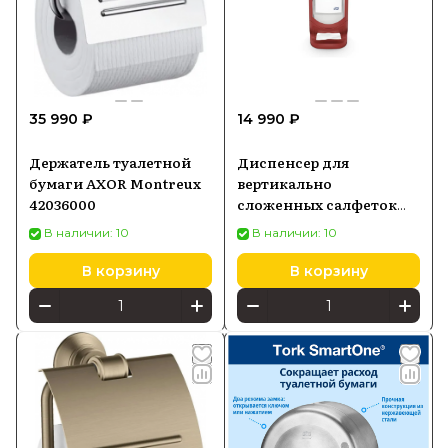
35 990 ₽
14 990 ₽
Держатель туалетной
Диспенсер для
бумаги AXOR Montreux
вертикально
42036000
сложенных салфеток
Tork Xpressnap 272212
В наличии: 10
В наличии: 10
В корзину
В корзину