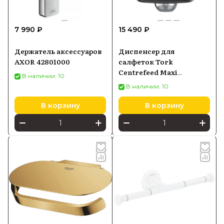
7 990 ₽
15 490 ₽
Держатель аксессуаров
Диспенсер для
AXOR 42801000
салфеток Tork
Centrefeed Maxi
В наличии: 10
Performance с
В наличии: 10
центральной подачей
653008
В корзину
В корзину