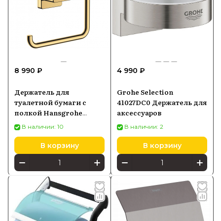
8 990 ₽
4 990 ₽
Держатель для
Grohe Selection
туалетной бумаги с
41027DC0 Держатель для
полкой Hansgrohe
аксессуаров
Addstoris, золото
В наличии: 10
В наличии: 2
41772990
В корзину
В корзину