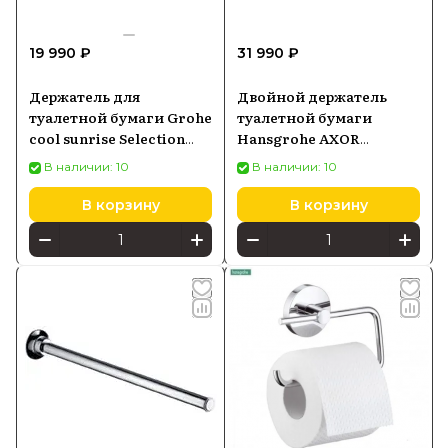
19 990 ₽
31 990 ₽
Держатель для
Двойной держатель
туалетной бумаги Grohe
туалетной бумаги
cool sunrise Selection
Hansgrohe AXOR
41069GL0
Universal Circular,
В наличии: 10
В наличии: 10
белый матовый
42857700
В корзину
В корзину