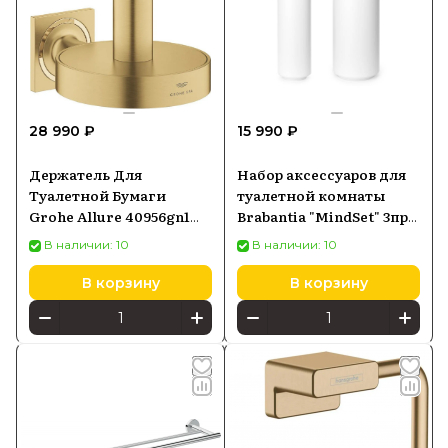
28 990 ₽
15 990 ₽
Держатель Для
Набор аксессуаров для
Туалетной Бумаги
туалетной комнаты
Grohe Allure 40956gn1
Brabantia "MindSet" 3пр
13999
белый 303708
В наличии: 10
В наличии: 10
В корзину
В корзину