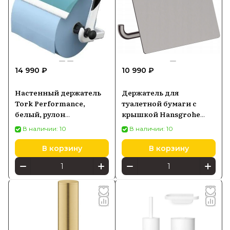
14 990 ₽
10 990 ₽
Настенный держатель
Держатель для
Tork Performance,
туалетной бумаги с
белый, рулон
крышкой Hansgrohe
протирочной ткани,
AddStoris, черный хром
В наличии: 10
В наличии: 10
комбинированный
матовый 41753340
(652100)
В корзину
В корзину