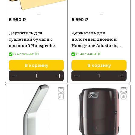
8 990 ₽
6 990 ₽
Держатель для
Держатель для
туалетной бумаги с
полотенец двойной
крышкой Hansgrohe
Hansgrohe Addstoris,
AddStoris, золото
хром 41770000
В наличии: 10
В наличии: 10
оптическое
полированное 41753990
В корзину
В корзину