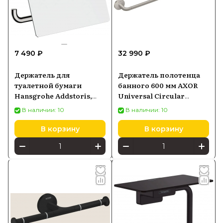
7 490 ₽
32 990 ₽
Держатель для
Держатель полотенца
туалетной бумаги
банного 600 мм AXOR
Hansgrohe Addstoris,
Universal Circular
хром 41753000
42860800
В наличии: 10
В наличии: 10
В корзину
В корзину