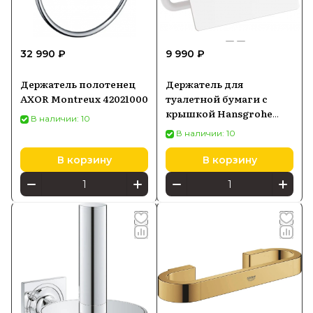
32 990 ₽
9 990 ₽
Держатель полотенец
Держатель для
AXOR Montreux 42021000
туалетной бумаги с
крышкой Hansgrohe
В наличии: 10
AddStoris, белый
В наличии: 10
матовый 41753700
В корзину
В корзину