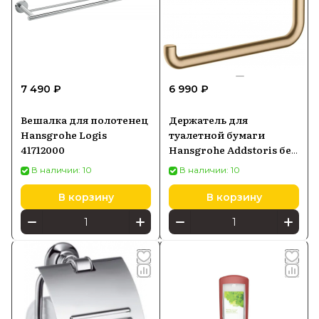
7 490 ₽
6 990 ₽
Вешалка для полотенец
Держатель для
Hansgrohe Logis
туалетной бумаги
41712000
Hansgrohe Addstoris без
крышки, бронза 41771140
В наличии: 10
В наличии: 10
В корзину
В корзину