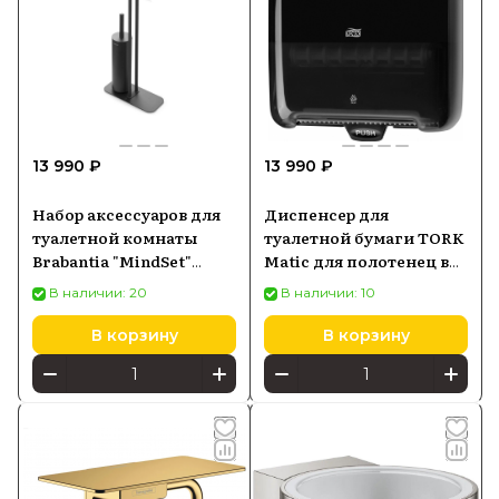
13 990 ₽
13 990 ₽
Набор аксессуаров для
Диспенсер для
туалетной комнаты
туалетной бумаги TORK
Brabantia "MindSet"
Matic для полотенец в
графитовый 303043
рулонах 551000/551008,
В наличии: 20
В наличии: 10
черный
В корзину
В корзину