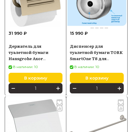
31 990 ₽
15 990 ₽
Держатель для
Диспенсер для
туалетной бумаги
туалетной бумаги TORK
Hansgrohe Axor
SmartOne T8 для
Montreux 42036820
туалетной бумаги
В наличии: 10
В наличии: 10
472054, стальной
В корзину
В корзину