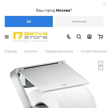
Ваш город
Москва
?
Да
Изменить
–
–
–
Главная
Каталог
Товары для дома
Хозяйственные 