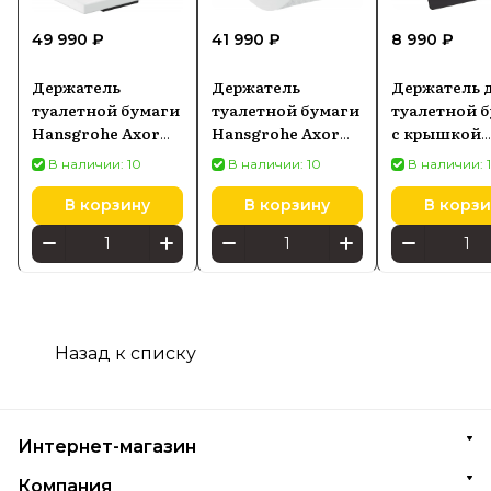
49 990 ₽
41 990 ₽
8 990 ₽
Держатель
Держатель
Держатель 
туалетной бумаги
туалетной бумаги
туалетной 
Hansgrohe Axor
Hansgrohe Axor
с крышкой
Universal
Universal красное
Hansgrohe
В наличии: 10
В наличии: 10
В наличии: 
Rectangular
золото
AddStoris, 
чёрный матовый
шлифованное
матовый 417
В корзину
В корзину
В корзи
42605670
42836310
Назад к списку
Интернет-магазин
Компания