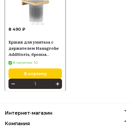
8 490 ₽
Ершик для унитаза с
держателем Hansgrohe
AddStoris, бронза
матовая 41752140
В наличии: 10
В корзину
Интернет-магазин
Компания