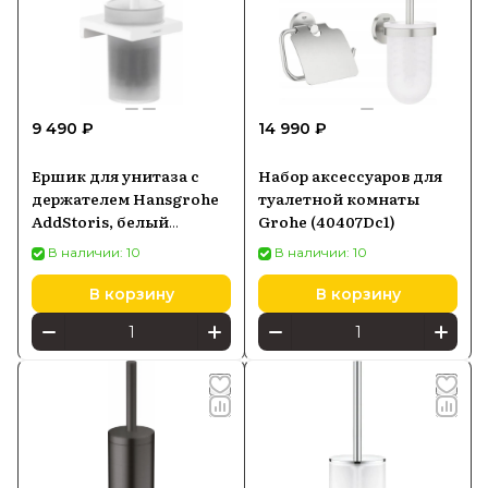
9 490 ₽
14 990 ₽
Ершик для унитаза с
Набор аксессуаров для
держателем Hansgrohe
туалетной комнаты
AddStoris, белый
Grohe (40407Dc1)
матовый 41752700
В наличии: 10
В наличии: 10
В корзину
В корзину