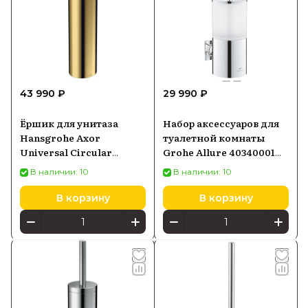
43 990 ₽
29 990 ₽
Ёршик для унитаза
Набор аксессуаров для
Hansgrohe Axor
туалетной комнаты
Universal Circular
Grohe Allure 40340001
золото полированное
14002
В наличии: 10
В наличии: 10
42855990
В корзину
В корзину