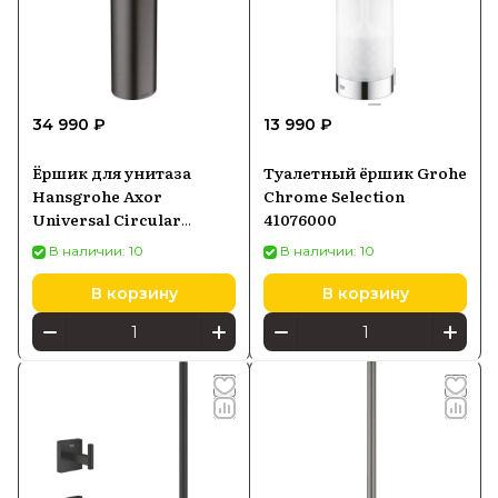
34 990 ₽
13 990 ₽
Ёршик для унитаза
Туалетный ёршик Grohe
Hansgrohe Axor
Chrome Selection
Universal Circular
41076000
чёрный хром
В наличии: 10
В наличии: 10
шлифованный 42855340
В корзину
В корзину