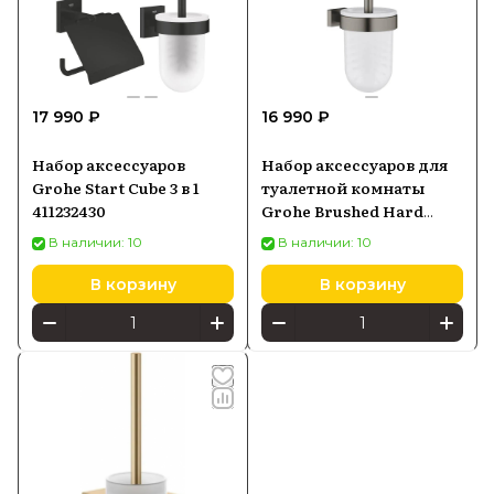
17 990 ₽
16 990 ₽
Набор аксессуаров
Набор аксессуаров для
Grohe Start Cube 3 в 1
туалетной комнаты
411232430
Grohe Brushed Hard
Graphite Essentials Cube
В наличии: 10
В наличии: 10
40513Al1
В корзину
В корзину