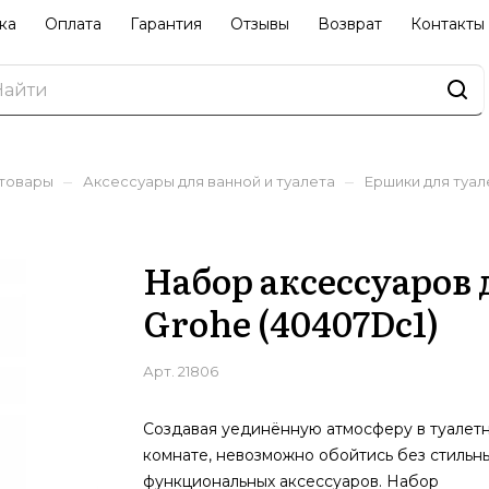
ка
Оплата
Гарантия
Отзывы
Возврат
Контакты
–
–
 товары
Аксессуары для ванной и туалета
Ершики для туал
Набор аксессуаров
Grohe (40407Dc1)
Арт.
21806
Создавая уединённую атмосферу в туалет
комнате, невозможно обойтись без стильны
функциональных аксессуаров. Набор