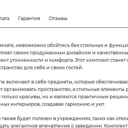
идеально подойдут для современных
интерьеров, создавая гармонию и уют.
Наб
аксессуаров для туалетной комнаты Grohe
лата
Гарантия
Отзывы
также будет полезен в учреждениях, таких
отели и рестораны. С его помощью можно
повысить уровень комфорта для клиентов 
создать элегантное впечатление о заведен
мнате, невозможно обойтись без стильных и функци
Комплект подойдёт как для жилых помеще
чатляет своим продуманным дизайном и качественн
так и для коммерческого использования,
ент утонченности и комфорта. Этот комплект стане
обеспечивая универсальность применения
транство для себя и своих гостей.
стильный внешний вид в каждом
пространстве.
Позаботьтесь о своей ванно
e включают в себя предметы, которые обеспечиваю
комнате с помощью набора аксессуаров G
 организовать пространство, а стильные элементы
и создайте идеальную атмосферу уюта и ст
 только красивы, но и являются практичным решен
ых интерьеров, создавая гармонию и уют.
 также будет полезен в учреждениях, таких как оте
дать элегантное впечатление о заведении. Комплек