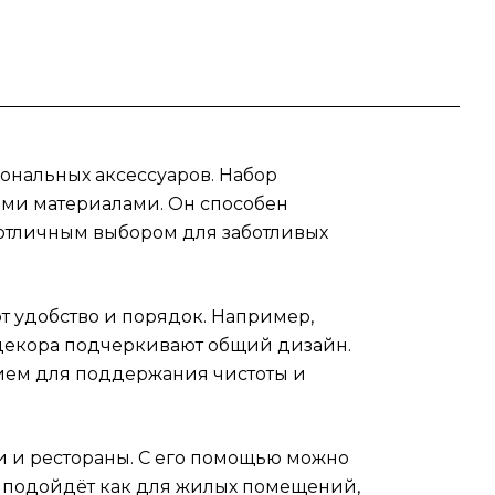
ор
 как
и
ии.
ональных аксессуаров. Набор
ний,
ыми материалами. Он способен
т отличным выбором для заботливых
 и
й
т удобство и порядок. Например,
rohe
 декора подчеркивают общий дизайн.
иля.
ием для поддержания чистоты и
ли и рестораны. С его помощью можно
т подойдёт как для жилых помещений,