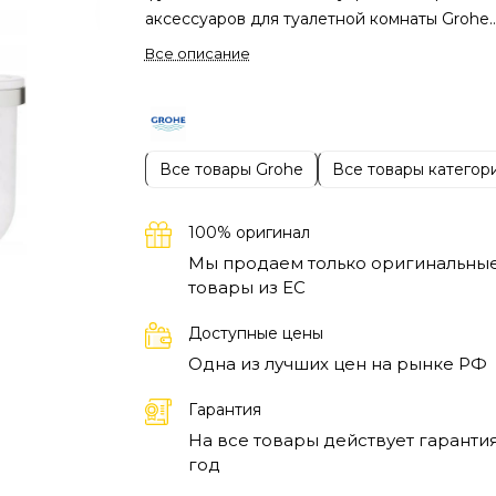
аксессуаров для туалетной комнаты Grohe
впечатляет своим продуманным дизайном 
Все описание
качественными материалами. Он способен
значительно улучшить обстановку, добави
элемент утонченности и комфорта. Этот
комплект станет отличным выбором для
Все товары Grohe
Все товары категор
заботливых владельцев, стремящихся созда
стильное пространство для себя и своих
гостей.
Основные возможности набора
100% оригинал
аксессуаров Grohe включают в себя предм
Мы продаем только оригинальны
которые обеспечивают удобство и порядо
товары из EC
Например, держатели для полотенец и
Доступные цены
мыльницы помогают организовать
Одна из лучших цен на рынке РФ
пространство, а стильные элементы декора
подчеркивают общий дизайн. Аксессуары 
Гарантия
антибактериальным покрытием не только
На все товары действует гарантия
красивы, но и являются практичным решен
год
для поддержания чистоты и гигиены. Они