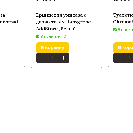
за
Ершик для унитаза с
Туалетн
niversal
держателем Hansgrohe
Chrome S
AddStoris, белый
В налич
855990
матовый 41752700
В наличии: 10
В корзину
В кор