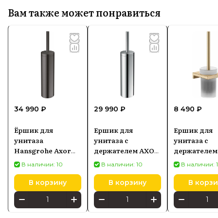
Вам также может понравиться
34 990 ₽
29 990 ₽
8 490 ₽
Ёршик для
Ершик для
Ершик для
унитаза
унитаза с
унитаза с
Hansgrohe Axor
держателем AXOR
держателем
Universal Circular
Universal Circular,
Hansgrohe
В наличии: 10
В наличии: 10
В наличии: 
чёрный хром
хром 42855000
AddStoris, 
шлифованный
матовая 417
В корзину
В корзину
В корзи
42855340