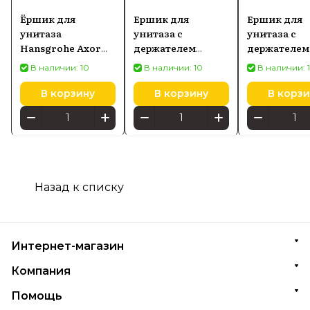
Ёршик для
Ершик для
Ершик для
унитаза
унитаза с
унитаза с
Hansgrohe Axor
держателем
держателем
Universal Circular
Hansgrohe
Hansgrohe
В наличии: 10
В наличии: 10
В наличии: 
золото
AddStoris, бронза
AddStoris, 
полированное
матовая 41752140
матовый 417
В корзину
В корзину
В корзи
42855990
Назад к списку
Интернет-магазин
Компания
Помощь