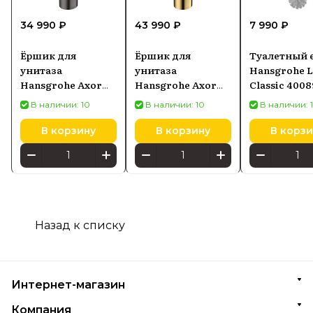
34 990 ₽
43 990 ₽
7 990 ₽
Ёршик для
Ёршик для
Туалетный 
унитаза
унитаза
Hansgrohe L
Hansgrohe Axor
Hansgrohe Axor
Classic 400
Universal Circular
Universal Circular
В наличии: 10
В наличии: 10
В наличии: 
чёрный хром
золото
шлифованный
полированное
В корзину
В корзину
В корзи
42855340
42855990
Назад к списку
Интернет-магазин
Компания