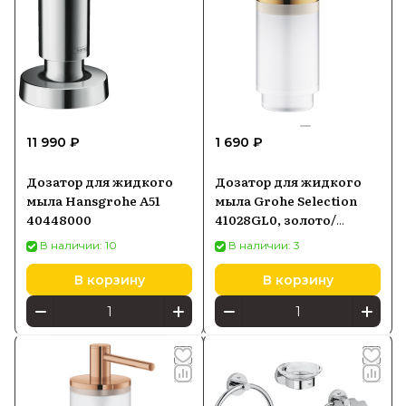
11 990 ₽
1 690 ₽
Дозатор для жидкого
Дозатор для жидкого
мыла Hansgrohe A51
мыла Grohe Selection
40448000
41028GL0, золото/
матовый белый
В наличии: 10
В наличии: 3
В корзину
В корзину