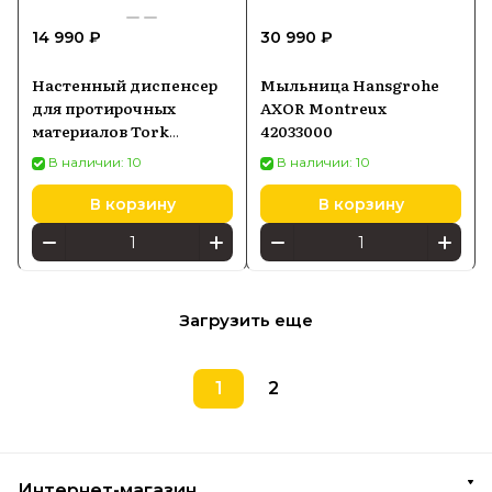
14 990 ₽
30 990 ₽
Настенный диспенсер
Мыльница Hansgrohe
для протирочных
AXOR Montreux
материалов Tork
42033000
Performance в малых
В наличии: 10
В наличии: 10
рулонах, белый и
бирюзовый (653000)
В корзину
В корзину
Загрузить еще
1
2
Интернет-магазин