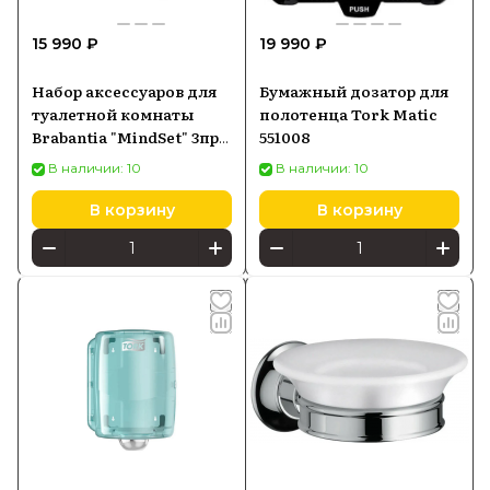
15 990 ₽
19 990 ₽
Набор аксессуаров для
Бумажный дозатор для
туалетной комнаты
полотенца Tork Matic
Brabantia "MindSet" 3пр
551008
графитовый 303685
В наличии: 10
В наличии: 10
В корзину
В корзину