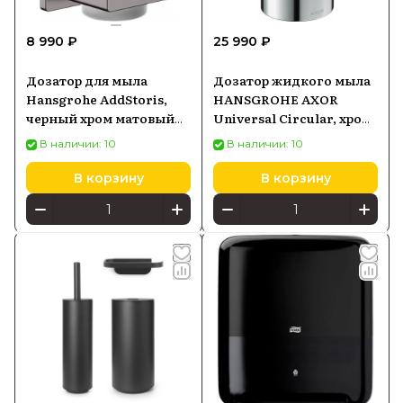
8 990 ₽
25 990 ₽
Дозатор для мыла
Дозатор жидкого мыла
Hansgrohe AddStoris,
HANSGROHE AXOR
черный хром матовый
Universal Circular, хром
41745340
42810000
В наличии: 10
В наличии: 10
В корзину
В корзину