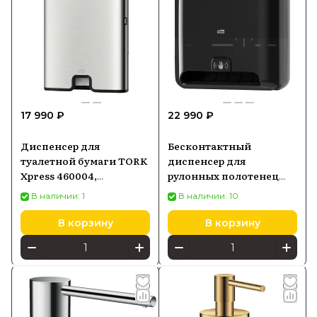
17 990 ₽
22 990 ₽
Диспенсер для
Бесконтактный
туалетной бумаги TORK
диспенсер для
Xpress 460004,
рулонных полотенец
нержавеющая сталь
для рук Tork Elevation,
В наличии: 1
В наличии: 10
черный - 551108
В корзину
В корзину