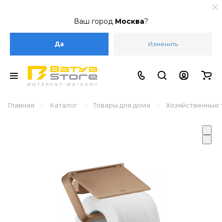
Ваш город
Москва
?
Да
Изменить
–
–
–
Главная
Каталог
Товары для дома
Хозяйственные 