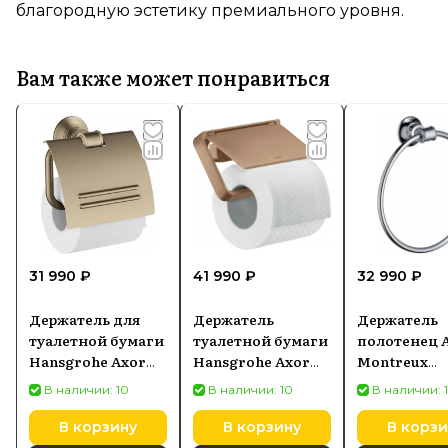
благородную эстетику премиального уровня.
Вам также может понравиться
31 990 ₽
41 990 ₽
32 990 ₽
Держатель для
Держатель
Держатель
туалетной бумаги
туалетной бумаги
полотенец 
Hansgrohe Axor
Hansgrohe Axor
Montreux
Montreux
Universal красное
42021000
В наличии: 10
В наличии: 10
В наличии: 
42036820
золото
шлифованное
В корзину
В корзину
В корзи
42836310