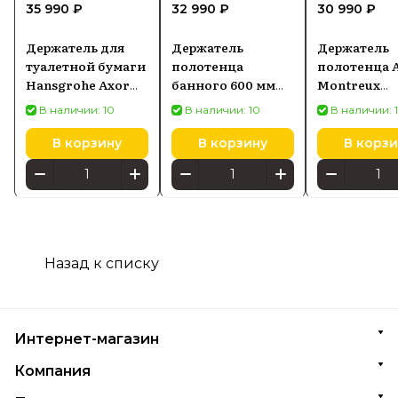
35 990 ₽
32 990 ₽
30 990 ₽
Держатель для
Держатель
Держатель
туалетной бумаги
полотенца
полотенца 
Hansgrohe Axor
банного 600 мм
Montreux
Universal
AXOR Universal
42020000
В наличии: 10
В наличии: 10
В наличии: 
брашированный
Circular 42860800
никель 42836820
В корзину
В корзину
В корзи
Назад к списку
Интернет-магазин
Компания