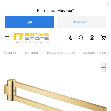
Ваш город
Москва
?
Да
Изменить
–
–
–
Главная
Каталог
Товары для дома
Хозяйственные 