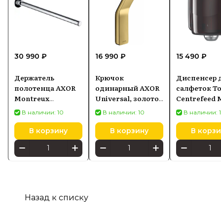
30 990 ₽
16 990 ₽
15 490 ₽
Держатель
Крючок
Диспенсер 
полотенца AXOR
одинарный AXOR
салфеток T
Montreux
Universal, золото
Centrefeed 
42020000
оптическое
Performance
В наличии: 10
В наличии: 10
В наличии: 
полированное
центрально
42801990
подачей 65
В корзину
В корзину
В корзи
Назад к списку