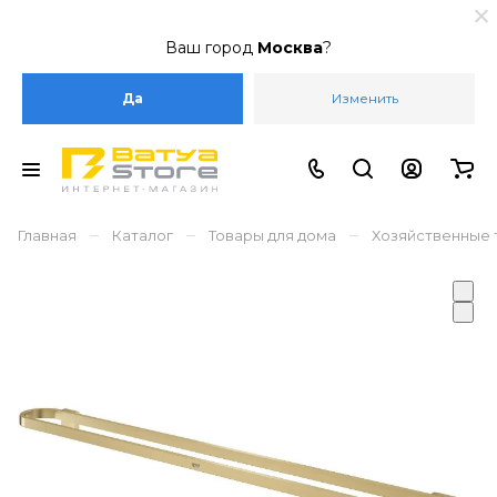
Ваш город
Москва
?
Да
Изменить
–
–
–
Главная
Каталог
Товары для дома
Хозяйственные 