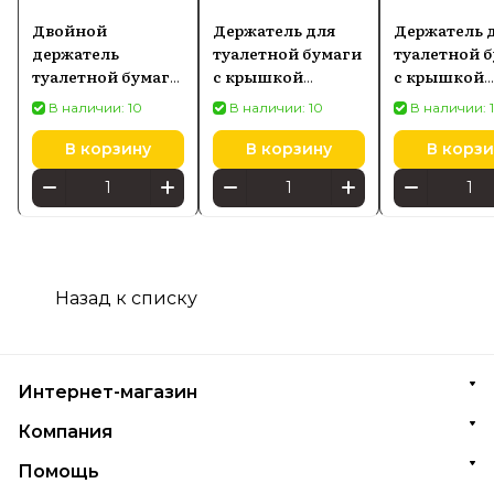
Двойной
Держатель для
Держатель 
держатель
туалетной бумаги
туалетной 
туалетной бумаги
с крышкой
с крышкой
Hansgrohe AXOR
Hansgrohe
Hansgrohe
В наличии: 10
В наличии: 10
В наличии: 
Universal Circular,
AddStoris, черный
AddStoris, 
белый матовый
хром матовый
оптическое
В корзину
В корзину
В корзи
42857700
41753340
полированн
41753990
Назад к списку
Интернет-магазин
Компания
Помощь