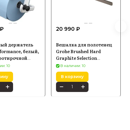
 ₽
20 990 ₽
ный держатель
Вешалка для полотенец
rformance, белый,
Grohe Brushed Hard
ротирочной
Graphite Selection
41063Al0
ии: 10
В наличии: 10
ированный
зину
В корзину