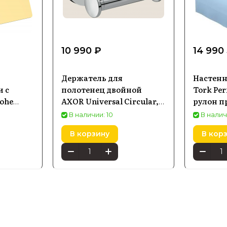
10 990 ₽
14 990
Держатель для
Настен
и с
полотенец двойной
Tork Pe
ohe
AXOR Universal Circular,
рулон п
хром 42812000
ткани,
В наличии: 10
В налич
комбин
В корзину
В кор
753990
(652100)