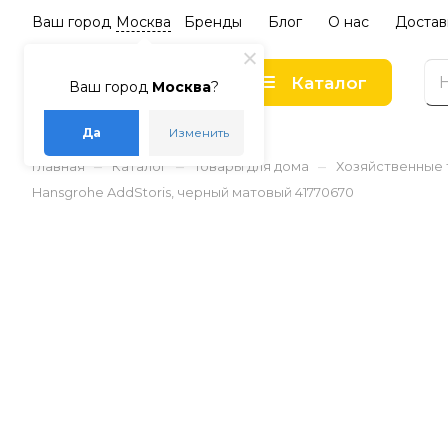
Ваш город
Москва
Бренды
Блог
О нас
Достав
Каталог
Ваш город
Москва
?
Да
Изменить
–
–
–
Главная
Каталог
Товары для дома
Хозяйственные
Hansgrohe AddStoris, черный матовый 41770670