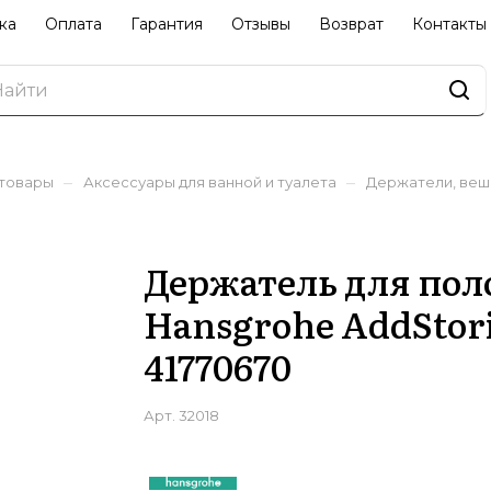
ка
Оплата
Гарантия
Отзывы
Возврат
Контакты
–
–
 товары
Аксессуары для ванной и туалета
Держатели, веш
Держатель для пол
Hansgrohe AddStor
41770670
Арт.
32018