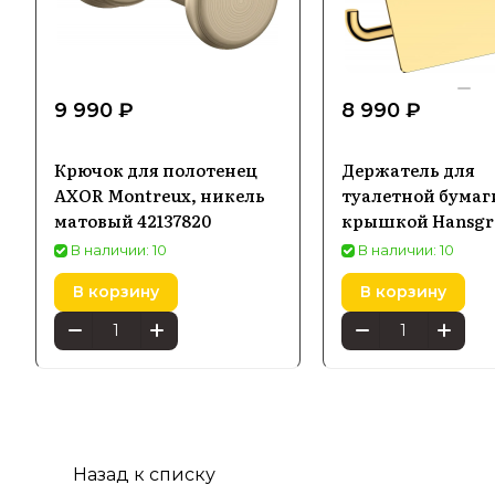
9 990 ₽
8 990 ₽
Крючок для полотенец
Держатель для
AXOR Montreux, никель
туалетной бумаг
матовый 42137820
крышкой Hansgr
AddStoris, золото
В наличии: 10
В наличии: 10
оптическое
В корзину
В корзину
полированное 41
Назад к списку