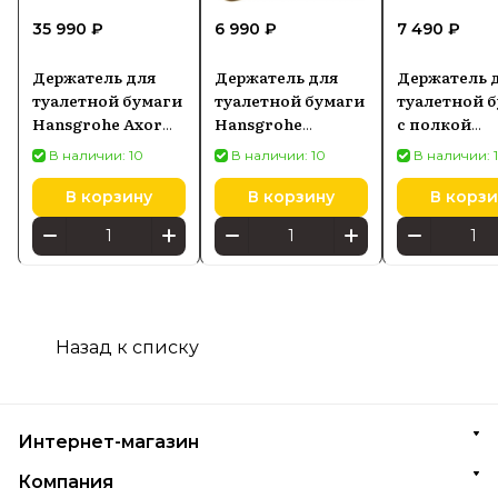
35 990 ₽
6 990 ₽
7 490 ₽
Держатель для
Держатель для
Держатель 
туалетной бумаги
туалетной бумаги
туалетной 
Hansgrohe Axor
Hansgrohe
с полкой
Universal
Addstoris без
Hansgrohe
В наличии: 10
В наличии: 10
В наличии: 
брашированный
крышки, бронза
Addstoris, 
никель 42836820
41771140
матовый 417
В корзину
В корзину
В корзи
Назад к списку
Интернет-магазин
Компания