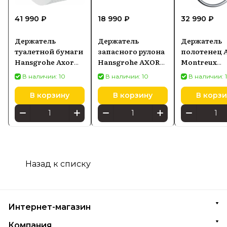
41 990 ₽
18 990 ₽
32 990 ₽
Держатель
Держатель
Держатель
туалетной бумаги
запасного рулона
полотенец 
Hansgrohe Axor
Hansgrohe AXOR
Montreux
Universal красное
Montreux
42021000
В наличии: 10
В наличии: 10
В наличии: 
золото
42028820
шлифованное
В корзину
В корзину
В корзи
42836310
Назад к списку
Интернет-магазин
Компания