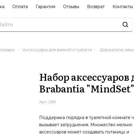
ка
Оплата
Гарантия
Отзывы
Возврат
Контакты
–
–
 товары
Аксессуары для ванной и туалета
Держатели, веш
Набор аксессуаров
Brabantia "MindSet
Арт.
2181
Поддержка порядка в туалетной комнате ч
вызывает затруднения. Множество мелких
аксессуаров может создавать путаницу и