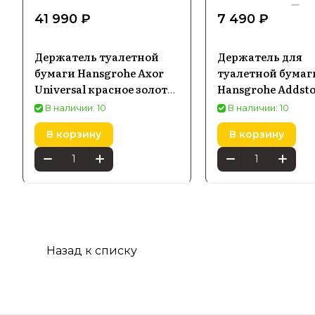
41 990 ₽
7 490 ₽
Держатель туалетной
Держатель для
бумаги Hansgrohe Axor
туалетной бумаг
Universal красное золото
Hansgrohe Addsto
шлифованное 42836310
хром 41753000
В наличии: 10
В наличии: 10
В корзину
В корзину
Назад к списку