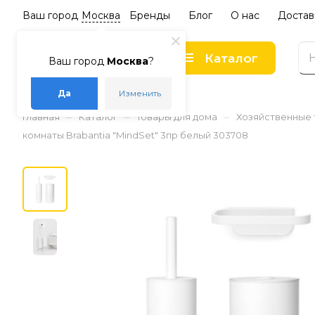
Ваш город
Москва
Бренды
Блог
О нас
Достав
Каталог
Ваш город
Москва
?
Да
Изменить
–
–
–
Главная
Каталог
Товары для дома
Хозяйственные
комнаты Brabantia "MindSet" 3пр белый 303708