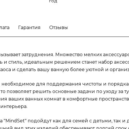
Brabantia "MindSet" подойдут как для семе
год
детьми, так и для людей, стремящихся к
минимализму. Простота в уходе и стильный
внешний вид этих изделий обеспечивают
лата
Гарантия
Отзывы
долгий срок службы и делают их отличным
выбором для частого использования. Вы
сможете легко поддерживать порядок,
благодаря удобству и компактности каждо
вызывает затруднения. Множество мелких аксессуаро
элемента набора.
Решите проблему
ть и стиль, идеальным решением станет набор аксесс
беспорядка в туалете с набором аксессуа
 хаоса и сделать вашу ванную более уютной и органи
Brabantia "MindSet" и наслаждайтесь уютно
атмосферой в каждой ванной!
все необходимое для поддержания чистоты и порядка
что позволяет решить основные задачи по уходу за 
я ваших ванных комнат в комфортные пространства
интерьера.
a "MindSet" подойдут как для семей с детьми, так и
ешний вид этих изделий обеспечивают долгий срок 