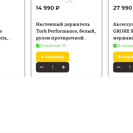
14 990 ₽
27 990
Настенный держатель
Аксессу
и
Tork Performance, белый,
GROHE S
ris,
рулон протирочной
нержав
ткани,
41115DC0
В наличии: 10
В налич
комбинированный
В корзину
В кор
(652100)