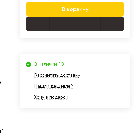
В корзину
тим
лать
ой.
ебя
ы и
В наличии: 10
ора,
Рассчитать доставку
е
Нашли дешевле?
Хочу в подарок
ля
 1