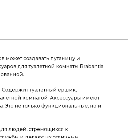
й с
го
в может создавать путаницу и
уаров для туалетной комнаты Brabantia
ров
зованной.
й
. Содержит туалетный ёршик,
туалетной комнатой. Аксессуары имеют
. Это не только функциональные, но и
 для людей, стремящихся к
службы и делают их отличным